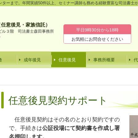
ンターまで。年間実績50件以上、セミナー講師も務める経験豊富な司法書士
（任意後見・家族信託）
平日9時30分から18時
ビル３階 司法書士森田事務所
分
お気軽にお問合せください
徴
成年後見
任意後見
事務所概要
代
任意後見契約サポート
任意後見契約はその名のとおり契約ですの
で、手続きは
公証役場にて契約書を作成し署
名押印します。