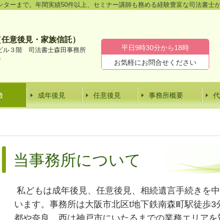
ンターまで。年間実績50件以上、セミナー講師も務める経験豊富な司法書士
（任意後見・家族信託）
平日9時30分から18時
ビル３階 司法書士森田事務所
分
お気軽にお問合せください
徴
成年後見
任意後見
事務所概要
代
当事務所について
私どもは成年後見、任意後見、相続遺言手続きを中
います。事務所は大阪市北区t地下鉄南森町駅徒歩3
都や奈良、西は神戸市にいたるまでの業務エリアを